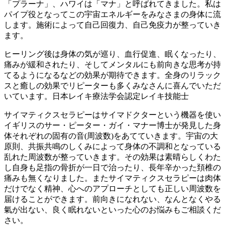
「プラーナ」、ハワイは「マナ」と呼ばれてきました。私は
パイプ役となってこの宇宙エネルギーをみなさまの身体に流
します。施術によって自己回復力、自己免疫力が整っていき
ます。
ヒーリング後は身体の気が巡り、血行促進、眠くなったり、
痛みが緩和されたり、そしてメンタルにも前向きな思考が持
てるようになるなどの効果が期待できます。全身のリラック
スと癒しの効果でリピーターも多くみなさんに喜んでいただ
いています。日本レイキ療法学会認定レイキ技能士
サイマティクスセラピーはサイマドクターという機器を使い
イギリスのサー・ピーター・ガイ・マナー博士が発見した身
体それぞれの固有の音(周波数)をあてていきます。宇宙の大
原則、共振共鳴のしくみによって身体の不調和となっている
乱れた周波数が整っていきます。その効果は素晴らしくわた
し自身も足指の骨折が一日で治ったり、長年辛かった頚椎の
痛みも無くなりました。またサイマティクスセラピーは肉体
だけでなく精神、心へのアプローチとしても正しい周波数を
届けることができます。前向きになれない、なんとなくやる
氣が出ない、良く眠れないといった心のお悩みもご相談くだ
さい。