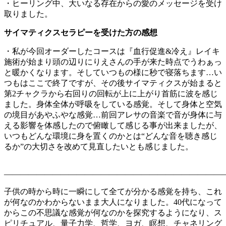
・ヒーリング中、大いなる存在からの愛のメッセージを受け
取りました。
サイマティクスセラピーを受けた方の感想
・私が今回オーダーしたコースは『血行促進&冷え』レイキ
施術が始まり頭の辺りにりえさんの手が来た時点でうわぁっ
と暖かくなります。そしていつもの様に秒で寝落ちます…い
つもはここで終了ですが、その後サイマティクスが始まると
第2チャクラから右回りの回転が上に上がり首筋に波を感じ
ました。身体全体が呼吸をしている感覚。そして身体と空気
の境目があやふやな感覚…前回アレサの音楽で音が身体に与
える影響を体感したので俯瞰して感じる事が出来ましたが、
いつもどんな環境に身を置くのかとは“どんな音を聴き感じ
るか”の大切さを改めて見直したいとも感じました。
————————————————————————————
子供の時から時に一瞬にして全てが分かる感覚を持ち、これ
が何なのかわからないまま大人になりました。40代になって
からこの不思議な感覚が何なのかを探究するようになり、ス
ピリチュアル、量子力学、哲学、ヨガ、瞑想、チャネリング